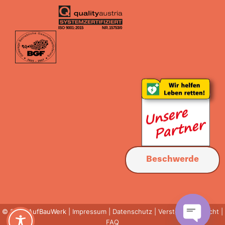
Beschwerde
© 2023 AufBauWerk |
Impressum
|
Datenschutz |
Verstöße EU-Recht
|
FAQ