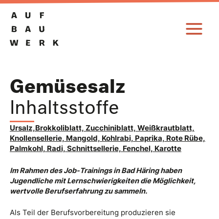
Zum
Inhalt
springen
Gemüsesalz
Inhaltsstoffe
Ursalz,Brokkoliblatt, Zucchiniblatt, Weißkrautblatt,
Knollensellerie, Mangold, Kohlrabi, Paprika, Rote Rübe,
Palmkohl, Radi, Schnittsellerie, Fenchel, Karotte
Im Rahmen des Job-Trainings in Bad Häring haben
Jugendliche mit Lernschwierigkeiten die Möglichkeit,
wertvolle Berufserfahrung zu sammeln.
Als Teil der Berufsvorbereitung produzieren sie